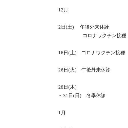
エコー検査
12月
CT検査
マンモグラフィー検査
2日
(
土
)
午後外来休診
健診・ワクチン
コロナワクチン接種
横浜市がん検診
健康診断
16日
(
土
)
コロナワクチン接種
ワクチン接種
アクセス
26日
(
火
)
午後外来休診
28日
(
木
)
～
31
日
(
日
)
冬季休診
1月