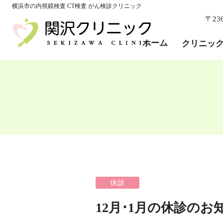
ホーム
横浜市の内視鏡検査 CT検査 がん検診クリニック
〒23
クリニック紹介
院長・医師紹介
ホーム
クリニッ
院内紹介
当院の特徴
個人情報保護
Q＆A
診療科
内科・消化器内科
外科・肛門外科
乳腺外科・乳がん検診
かぜ・感染症外来
休診
胃カメラ検査
大腸カメラ検査
12月･1月の休診のお
エコー・CT・MG検査