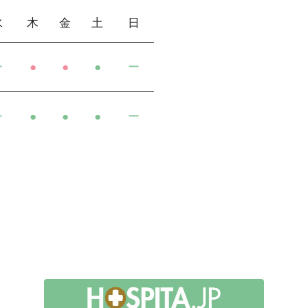
水
木
金
土
日
ー
●
●
●
ー
ー
●
●
●
ー