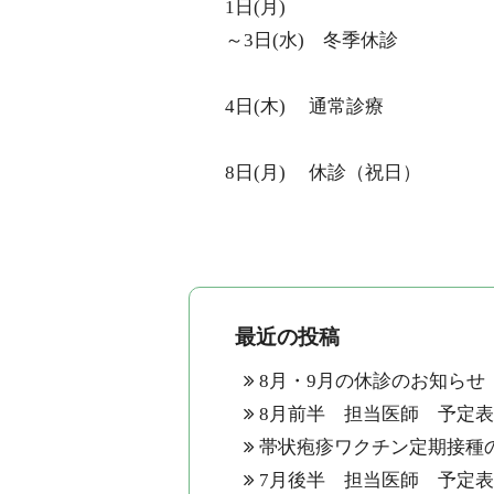
1日
(
月
)
～
3
日
(
水
)
冬季休診
4日
(
木
)
通常診療
8日
(
月
)
休診（祝日）
最近の投稿
8月・9月の休診のお知らせ
8月前半 担当医師 予定
帯状疱疹ワクチン定期接種
7月後半 担当医師 予定