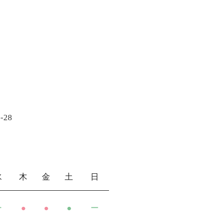
28
水
木
金
土
日
ー
●
●
●
ー