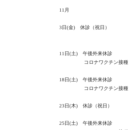
エコー検査
11月
CT検査
マンモグラフィー検査
3日
(
金
)
休診（祝日）
健診・ワクチン
横浜市がん検診
健康診断
11日
(
土
)
午後外来休診
ワクチン接種
コロナワクチン接種
アクセス
18日
(
土
)
午後外来休診
コロナワクチン接種
23日
(
木
)
休診（祝日）
25日
(
土
)
午後外来休診