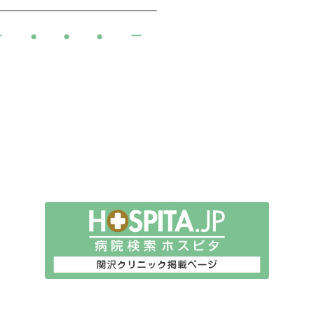
ー
●
●
●
ー