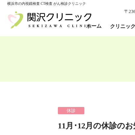
ホーム
横浜市の内視鏡検査 CT検査 がん検診クリニック
〒23
クリニック紹介
院長・医師紹介
ホーム
クリニッ
院内紹介
当院の特徴
個人情報保護
Q＆A
診療科
内科・消化器内科
外科・肛門外科
乳腺外科・乳がん検診
かぜ・感染症外来
休診
胃カメラ検査
大腸カメラ検査
11月･12月の休診の
エコー・CT・MG検査