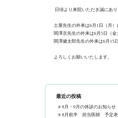
エコー検査
日頃より来院いただき誠にあり
CT検査
マンモグラフィー検査
土屋先生の外来は
6
月
1
日（月）
健診・ワクチン
関澤京先生の外来は
6
月
5
日（金
横浜市がん検診
関澤健太郎先生の外来は
6
月
15
健康診断
ワクチン接種
よろしくお願いいたします。
アクセス
最近の投稿
8月・9月の休診のお知らせ
8月前半 担当医師 予定