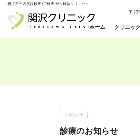
ホーム
横浜市の内視鏡検査 CT検査 がん検診クリニック
〒23
クリニック紹介
院長・医師紹介
ホーム
クリニッ
院内紹介
当院の特徴
個人情報保護
Q＆A
診療科
内科・消化器内科
外科・肛門外科
乳腺外科・乳がん検診
かぜ・感染症外来
お知らせ
胃カメラ検査
大腸カメラ検査
診療のお知らせ
エコー・CT・MG検査