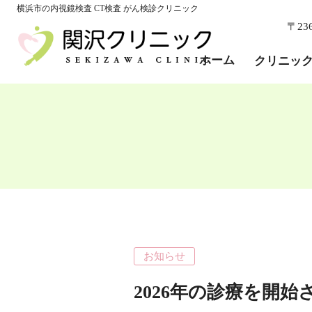
ホーム
横浜市の内視鏡検査 CT検査 がん検診クリニック
〒23
クリニック紹介
院長・医師紹介
ホーム
クリニッ
院内紹介
当院の特徴
個人情報保護
Q＆A
診療科
内科・消化器内科
外科・肛門外科
乳腺外科・乳がん検診
かぜ・感染症外来
お知らせ
胃カメラ検査
大腸カメラ検査
2026年の診療を開
エコー・CT・MG検査