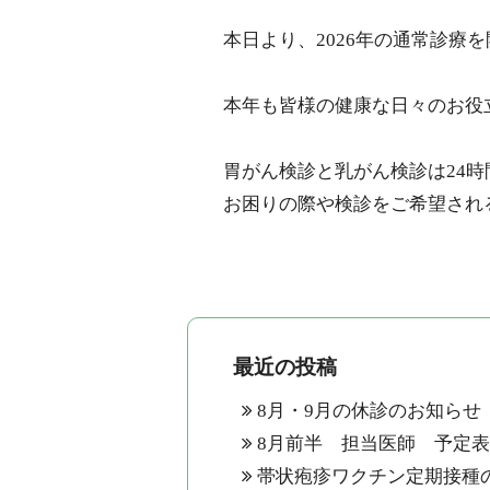
エコー検査
本日より、
2026
年の通常診療を
CT検査
マンモグラフィー検査
本年も皆様の健康な日々のお役
健診・ワクチン
横浜市がん検診
胃がん検診と乳がん検診は
24
時
健康診断
お困りの際や検診をご希望され
ワクチン接種
アクセス
最近の投稿
8月・9月の休診のお知らせ
8月前半 担当医師 予定
帯状疱疹ワクチン定期接種