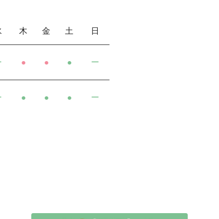
水
木
金
土
日
ー
●
●
●
ー
ー
●
●
●
ー